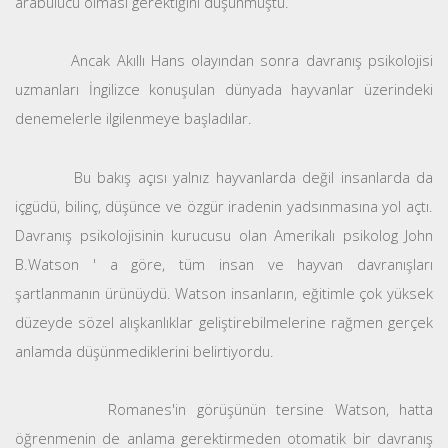
arabulucu olması gerektiğini düşünmüştü.
Ancak Akıllı Hans olayından sonra davranış psikolojisi
uzmanları İngilizce konuşulan dünyada hayvanlar üzerindeki
denemelerle ilgilenmeye başladılar.
Bu bakış açısı yalnız hayvanlarda değil insanlarda da
içgüdü, bilinç, düşünce ve özgür iradenin yadsınmasına yol açtı.
Davranış psikolojisinin kurucusu olan Amerikalı psikolog John
B.Watson ' a göre, tüm insan ve hayvan davranışları
şartlanmanın ürünüydü. Watson insanların, eğitimle çok yüksek
düzeyde sözel alışkanlıklar geliştirebilmelerine rağmen gerçek
anlamda düşünmediklerini belirtiyordu.
Romanes'in görüşünün tersine Watson, hatta
öğrenmenin de anlama gerektirmeden otomatik bir davranış