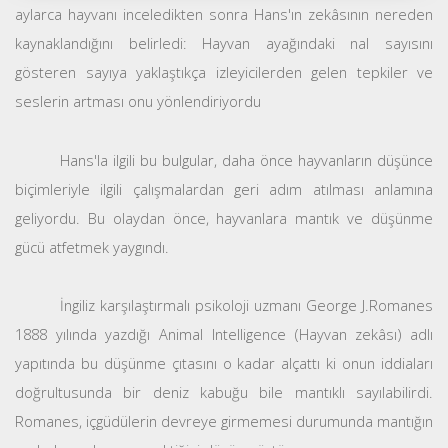
aylarca hayvanı inceledikten sonra Hans'ın zekâsının nereden
kaynaklandığını belirledi: Hayvan ayağındaki nal sayısını
gösteren sayıya yaklaştıkça izleyicilerden gelen tepkiler ve
seslerin artması onu yönlendiriyordu
Hans'la ilgili bu bulgular, daha önce hayvanların düşünce
biçimleriyle ilgili çalışmalardan geri adım atılması anlamına
geliyordu. Bu olaydan önce, hayvanlara mantık ve düşünme
gücü atfetmek yaygındı.
İngiliz karşılaştırmalı psikoloji uzmanı George J.Romanes
1888 yılında yazdığı Animal Intelligence (Hayvan zekâsı) adlı
yapıtında bu düşünme çıtasını o kadar alçattı ki onun iddiaları
doğrultusunda bir deniz kabuğu bile mantıklı sayılabilirdi.
Romanes, içgüdülerin devreye girmemesi durumunda mantığın