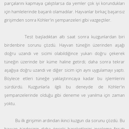
parçalarını kapmaya çalıştılarsa da yemler çok iyi korundukları
için hamlelerinde başarılı olamadılar. Hayvanlar birkaç başarısız
girişimden sonra Köhler'in şempanzeleri gibi vazgeçtiler.
Test başladıktan altı saat sonra kuzgunlardan biri
birdenbire sorunu çözdü. Hayvan tüneğin üzerinden aşağı
doğru uzandı ve sicimi olabildiğince yukarı doğru çekerek
tüneğin üzerinde bir küme haline getirdi; daha sonra tekrar
aşağıya doğru uzandı ve diğer sicim için aynı uygulamayı yaptı.
Böylece etleri tüneğe yaklaştırıncaya kadar bu işlemlerini
sürdürdü. Kuzgunlarla ilgili bu deneyde de Köhler'in
şempanzelerinde olduğu gibi deneme ve yanılma için zaman
yoktu.
Bu ilk girişimin ardından ikinci kuzgun da sorunu çözdü. Bu
hayvan türdeşinin daha önceki hareketlerini inceleme fırsatı