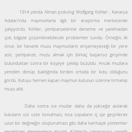
1914 yılında Alman psikolog Wolfgang Köhler , Kanarya
Adaları'nda maymunlarla ilgili bir araştırma merkezinde
çalışıyordu. Köhler, şempanzelerine deneme ve yanılmadan
çok, bilgiyle çözümlenebilecek problemler sundu. Örneğin, ilk
önce, bir hevenk muzu maymunların erişemeyeceği bir yere
astı; şempanze, muzu almak için birkaç başarısız girişimde
bulunduktan sonra bir köşeye çekilip büzüldü. Ancak muzlara
yeniden dönüp baktığında birden ortada bir kutu olduğunu
gördü. Kutuyu hemen kapan maymun kutunun üzerine tırmanıp
muzu aldı.
Daha sonra ise muzlar daha da yükseğe asılarak
kutuların üst üste konulması, kısa sopaların iç içe geçirilerek
uzun bir değneğin oluşturulması gibi daha karmaşık yöntemler
gerektiren denemelere girişildi. Köhler'in çalışmasına yönelik