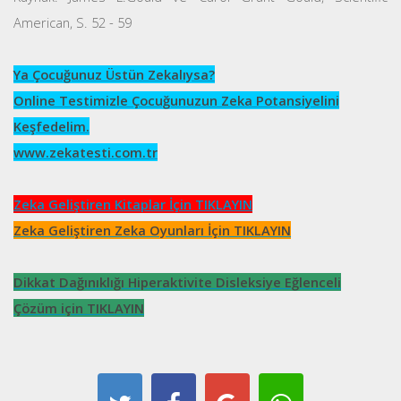
American, S. 52 - 59
Ya Çocuğunuz Üstün Zekalıysa?
Online Testimizle Çocuğunuzun Zeka Potansiyelini
Keşfedelim.
www.zekatesti.com.tr
Zeka Geliştiren Kitaplar İçin TIKLAYIN
Zeka Geliştiren Zeka Oyunları İçin TIKLAYIN
Dikkat Dağınıklığı Hiperaktivite Disleksiye Eğlenceli
Çözüm için TIKLAYIN