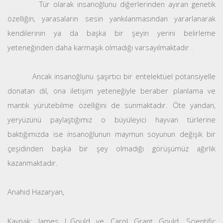
Tür olarak insanoğlunu diğerlerinden ayıran genetik
özelliğin, yarasaların sesin yankılanmasından yararlanarak
kendilerinin ya da başka bir şeyin yerini belirleme
yeteneğinden daha karmaşık olmadığı varsayılmaktadır .
Ancak insanoğlunu şaşırtıcı bir entelektüel potansiyelle
donatan dil, ona iletişim yeteneğiyle beraber planlama ve
mantık yürütebilme özelliğini de sunmaktadır. Öte yandan,
yeryüzünü paylaştığımız o büyüleyici hayvan türlerine
baktığımızda ise insanoğlunun maymun soyunun değişik bir
çeşidinden başka bir şey olmadığı görüşümüz ağırlık
kazanmaktadır.
Anahid Hazaryan,
Kaynak: James L.Gould ve Carol Grant Gould, Scientific