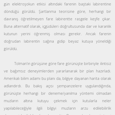
gün elektroşokun etkisi altındaki farenin baştaki labirentine
döndüğü görüldü. Şartlanma teorisine göre, herhangi bir
davranış öğretilmeyen fare labirentte rasgele keşfe çıkar.
Buna alternatif olarak, içgüdüleri doğrultusunda dar ve karanlık
kutunun yerini öğrenmiş olması gerekir. Ancak farenin
doğrudan labirentin sağına gidip beyaz kutuya yöneldiği
görüldü.
Tolman'ın görüşüne göre fare görünüşte birbiriyle ilintisiz
ve bağımsız deneyimlerden yararlanarak bir plan hazırladı.
Amerikalı bilim adamı bu planı da, bilgiye dayanan harita olarak
adlandırdı. Bu bakış açısı şempanzelere uygulandığında,
görünüşte herhangi bir deneme/yanılma yöntemi olmadan
muzların altına kutuyu çekmek için kutularla neler
yapılabileceğiyle ilgili bilgiyi muzların arzu edilebilirlik