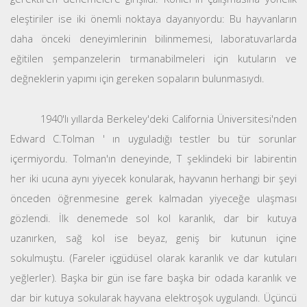
eleştiriler ise iki önemli noktaya dayanıyordu: Bu hayvanların
daha önceki deneyimlerinin bilinmemesi, laboratuvarlarda
eğitilen şempanzelerin tırmanabilmeleri için kutuların ve
değneklerin yapımı için gereken sopaların bulunmasıydı.
1940'lı yıllarda Berkeley'deki California Üniversitesi'nden
Edward C.Tolman ' ın uyguladığı testler bu tür sorunlar
içermiyordu. Tolman'ın deneyinde, T şeklindeki bir labirentin
her iki ucuna aynı yiyecek konularak, hayvanın herhangi bir şeyi
önceden öğrenmesine gerek kalmadan yiyeceğe ulaşması
gözlendi. İlk denemede sol kol karanlık, dar bir kutuya
uzanırken, sağ kol ise beyaz, geniş bir kutunun içine
sokulmuştu. (Fareler içgüdüsel olarak karanlık ve dar kutuları
yeğlerler). Başka bir gün ise fare başka bir odada karanlık ve
dar bir kutuya sokularak hayvana elektroşok uygulandı. Üçüncü